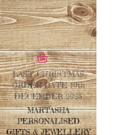
LAST CHRISTMAS
ORDER DATE 10th
DECEMBER 2025
MARTASHA
PERSONALISED
GIFTS & JEWELLERY